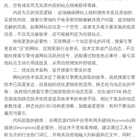
此，空有域名而无实质内容的站点很难获得青睐。
内容为王的深层逻辑： 必须确保网站上线时拥有丰富且原创的
实质性内容。搜索引擎倾向于收录那些能够解决用户问题、提供独特
见解的页面。如果网站仅仅是一个空壳，或者充斥着大量采集的低质
信息，不仅无法被收录，还可能被判定为垃圾站点。
持续更新的必要性： 互联网是一个动态变化的环境，搜索引擎
更喜欢“活”的网站。定期更新行业资讯、技术文章或产品动态，不仅
能向搜索引擎传递网站活跃的信号，还能通过制造热点事件，吸引其
他站点主动引用或提及，从而自然增加外部链接。
二、优化技术架构，提升搜索引擎友好度
网站的技术底层决定了搜索引擎爬虫抓取的效率。虽然搜索引擎
技术已高度发达，但基础的优化逻辑依然适用。静态化与动态化的平
衡： 虽然现代搜索引擎已能抓取部分动态页面，但生成HTML静态
页面或伪静态技术依然是提高收录率的有效手段。相比于复杂的动态
参数传递，静态化的URL结构更清晰，加载速度更快，有利于爬虫的
遍历与索引。
代码层面的精简： 在网页源代码中合理布局关键词(Keywords)和
描述(Description)是必要的，但这并不意味着堆砌。建议通过工具分
析当月的行业热门词汇，并将其自然地融入到标题和正文中。同时，