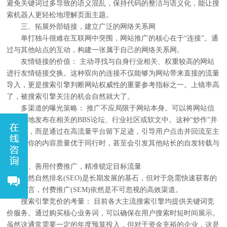
避免关键词过多导致的语义混乱，保持代码的整洁与语义化，能让搜
索机器人更轻松地理解页面主题。
三、拓展外部链接，建立广泛的网络关系网
单打独斗很难在互联网中突围，网站推广的核心在于“连接”。通
过与其他站点的互动，构建一张属于自己的网络关系网。
友情链接的价值： 主动寻找与自身行业相关、权重较高的网站
进行友情链接交换。这种双向的连接不仅能够为网站带来直接的流量
导入，更是搜索引擎判断网站权威性的重要参考指标之一。上镜率高
了，被搜索引擎关注的机会自然就大了。
多渠道的曝光策略： 推广不应局限于网站本身。可以将网站信
息适当地发布在相关的BBS论坛、行业社区或软文中。这种“炒作”并
非贬义，而是通过在高流量平台留下足迹，引导用户点击并回流至主
站。当你的内容质量优于同行时，甚至会引发其他站长的自发转载与
推荐。
四、善用付费推广，精准锁定目标流量
虽然自然排名(SEO)是长期发展的基石，但对于急需快速获客的
企业而言，付费推广(SEM)依然是不可忽视的高效渠道。
搜索引擎竞价的考量： 目前各大主流搜索引擎均提供关键词竞
价服务。通过购买核心业务词，可以确保在用户搜索时短时间展示。
虽然这通常需要一定的年度预算投入，但对于资金充裕的企业，这是