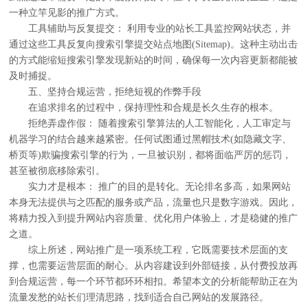
一种立竿见影的推广方式。
工具辅助与反复提交： 利用专业的站长工具监控网站状态，并
通过这些工具反复向搜索引擎提交站点地图(Sitemap)。这种主动出击
的方式能缩短搜索引擎发现新站的时间，确保每一次内容更新都能被
及时捕捉。
五、坚持合规运营，拒绝短视的作弊手段
在追求排名的过程中，保持理性和合规是长久生存的根本。
拒绝弄虚作假： 随着搜索引擎算法的人工智能化，人工审定与
机器学习的结合越来越紧密。任何试图通过黑帽技术(如隐藏文字、
桥页等)欺骗搜索引擎的行为，一旦被识别，都将面临严厉的惩罚，
甚至被彻底移除索引。
实力才是根本： 推广的目的是转化。无论排名多高，如果网站
本身无法提供与之匹配的服务或产品，流量也只是数字游戏。因此，
将精力投入到提升网站内容质量、优化用户体验上，才是稳健的推广
之道。
综上所述，网站推广是一项系统工程，它既需要技术层面的支
撑，也需要运营层面的耐心。从内容建设到外部链接，从付费投放再
到合规运营，每一个环节都环环相扣。希望本文的分析能帮助正在为
流量发愁的站长们理清思路，找到适合自己网站的发展路径。